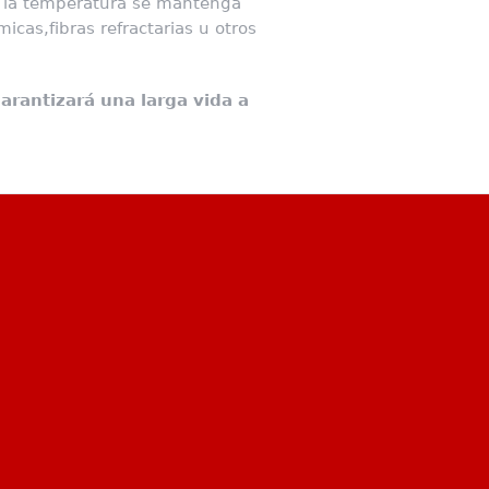
e la temperatura se mantenga
cas,fibras refractarias u otros
rantizará una larga vida a