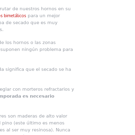
rutar de nuestros hornos en su
s bimetálicos
para un mejor
tapa de secado que es muy
s.
de los hornos o las zonas
no suponen ningún problema para
da significa que el secado se ha
reglar con morteros refractarios y
mporada es necesario
es son maderas de alto valor
 el pino (este último es menos
es al ser muy resinosa). Nunca