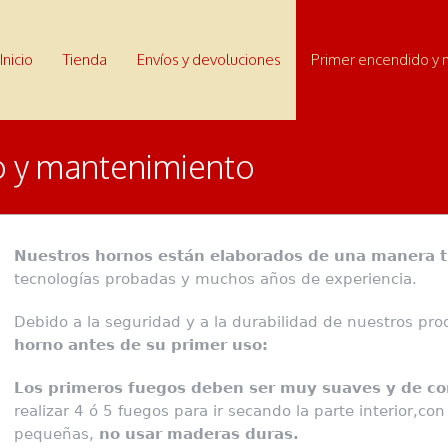
Inicio
Tienda
Envíos y devoluciones
Primer encendido y
o y mantenimiento
Nuestros hornos están elaborados de una manera t
tecnologías probadas y muchos años de experiencia.
Debido a la seguridad y a la durabilidad de nuestros pr
horno antes de su primer uso:
Los primeros fuegos deben ser muy suaves y de co
realizar 4 ó 5 fuegos para ir secando la parte interior,
pequeñas,
no usar maderas duras.