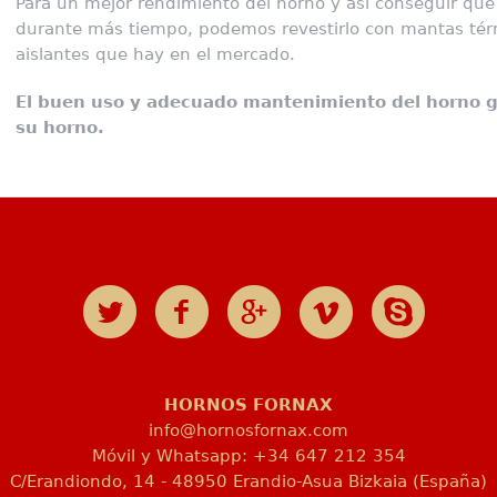
Para un mejor rendimiento del horno y así conseguir qu
durante más tiempo, podemos revestirlo con mantas térmi
aislantes que hay en el mercado.
El buen uso y adecuado mantenimiento del horno ga
su horno.
HORNOS FORNAX
info@hornosfornax.com
Móvil y Whatsapp: +34 647 212 354
C/Erandiondo, 14 - 48950 Erandio-Asua Bizkaia (España)