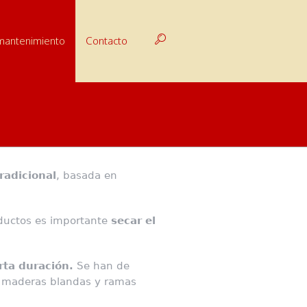
 mantenimiento
Contacto
radicional
, basada en
oductos es importante
secar el
rta duración.
Se han de
con maderas blandas y ramas