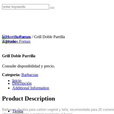
Inicio
/
Barbacoas
/ Grill Doble Parrilla
Agotado
Grill Doble Parrilla
Consulte disponibilidad y precio.
Categoría:
Barbacoas
Inicio
Descripción
Additional Information
Product Description
Barbacoa de obra para carbón vegetal y leña, recomendada para 20 comensal
Tienda