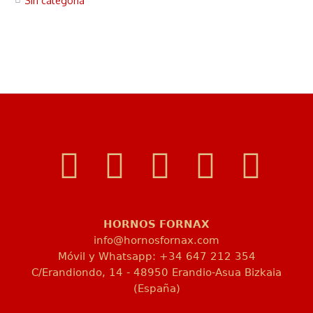
Sin categoría
HORNOS FORNAX
info@hornosfornax.com
Móvil y Whatsapp: +34 647 212 354
C/Erandiondo, 14 - 48950 Erandio-Asua Bizkaia
(España)