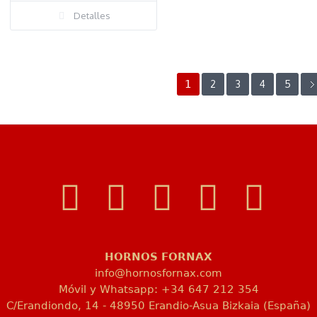
Detalles
1
2
3
4
5
HORNOS FORNAX
info@hornosfornax.com
Móvil y Whatsapp: +34 647 212 354
C/Erandiondo, 14 - 48950 Erandio-Asua Bizkaia (España)